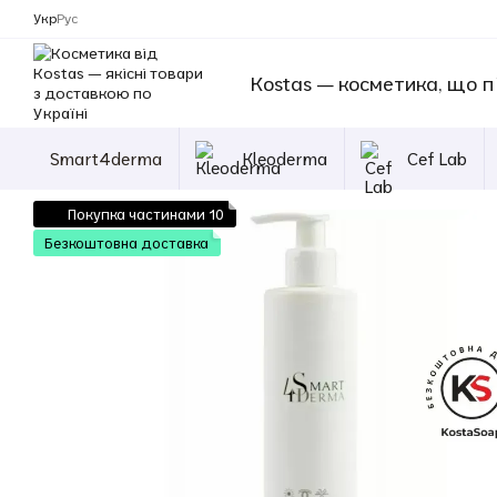
Перейти до основного контенту
Укр
Рус
Kostas — косметика, що п
Smart4derma
Kleoderma
Cef Lab
Покупка частинами 10
Безкоштовна доставка