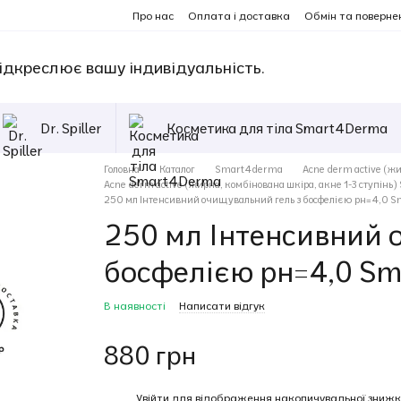
Про нас
Оплата і доставка
Обмін та поверне
ідкреслює вашу індивідуальність.
Dr. Spiller
Косметика для тіла Smart4Derma
Головна
Каталог
Smart4derma
Acne derm active (жи
Acne derm active (жирна, комбінована шкіра, акне 1-3 ступін
250 мл Інтенсивний очищувальний гель з босфелією рн=4,0 
250 мл Інтенсивний 
босфелією рн=4,0 S
В наявності
Написати відгук
880 грн
%
Увійти
для відображення накопичувальної знижк