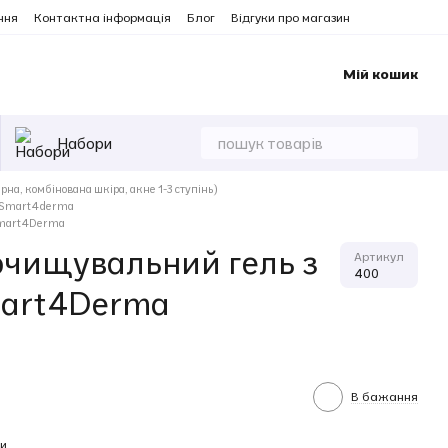
ння
Контактна інформація
Блог
Відгуки про магазин
Мій кошик
Набори
рна, комбінована шкіра, акне 1-3 ступінь)
ь) Smart4derma
Smart4Derma
очищувальний гель з
Артикул
400
mart4Derma
В бажання
и