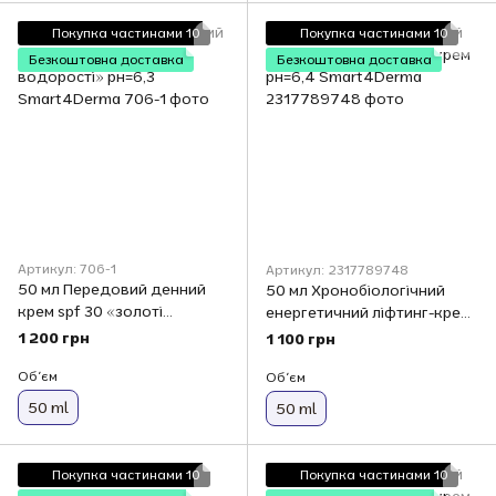
Покупка частинами 10
Покупка частинами 10
Безкоштовна доставка
Безкоштовна доставка
Артикул: 706-1
Артикул: 2317789748
50 мл Передовий денний
50 мл Хронобіологічний
крем spf 30 «золоті
енергетичний ліфтинг-крем
водорості» рн=6,3
рн=6,4 Smart4Derma
1 200 грн
1 100 грн
Smart4Derma
Обʼєм
Обʼєм
50 ml
50 ml
Покупка частинами 10
Покупка частинами 10