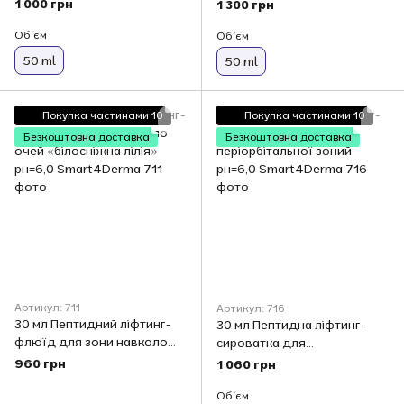
50 мл Smart4Derma
очей з екстрактом кави
1 000 грн
1 300 грн
арабіка рн=6,3 Smart4Derma
Обʼєм
Обʼєм
50 ml
50 ml
Покупка частинами 10
Покупка частинами 10
Безкоштовна доставка
Безкоштовна доставка
Артикул: 711
Артикул: 716
30 мл Пептидний ліфтинг-
30 мл Пептидна ліфтинг-
флюїд для зони навколо
сироватка для
очей «білосніжна лілія»
періорбітальної зоний
960 грн
1 060 грн
рн=6,0 Smart4Derma
рн=6,0 Smart4Derma
Обʼєм