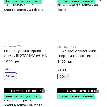
Безкоштовна доставка
Безкоштовна доставка
Артикул: 704
Артикул: 708
Інтелектуальна сироватка-
50 мл Хронобіологічний
еліксир БІОПЛАЗМА рН=6,1
енергетичний ліфтинг-крем
Smart4Derma
рн=6,4 Smart4Derma
1 000 грн
1 100 грн
Обʼєм
Обʼєм
50 ml
50 ml
Покупка частинами 10
Покупка частинами 10
Безкоштовна доставка
Безкоштовна доставка