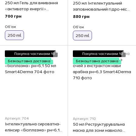
250 мл Гель для вмивання
250 мл Інтелектуальний
«активатор енергії»
заповнювальний гідро-міст
Smart4Derma рН=4,5
Smart4Derma
700 грн
880 грн
Обʼєм
Обʼєм
250 ml
250 ml
Покупка частинами 10
Покупка частинами 10
Безкоштовна доставка
Безкоштовна доставка
Артикул: 704
Артикул: 710
Інтелектуальна сироватка-
50 мл Реструктурувальна
еліксир «біоплазма» рн=6,1
маска для зони навколо