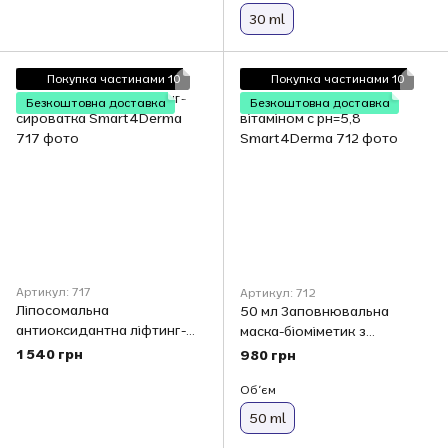
30 ml
Покупка частинами 10
Покупка частинами 10
Безкоштовна доставка
Безкоштовна доставка
Артикул: 717
Артикул: 712
Ліпосомальна
50 мл Заповнювальна
антиоксидантна ліфтинг-
маска-біоміметик з
сироватка Smart4Derma
вітаміном с рн=5,8
1 540 грн
980 грн
Smart4Derma
Обʼєм
50 ml