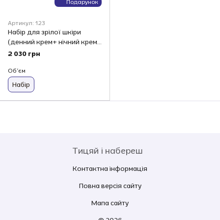
Подарунок
Артикул: 123
Набір для зрілої шкіри
(денний крем+ нічний крем)
Smart 4 Derma Age
2 030 грн
Perfomance
Обʼєм
Набір
Тицяй і набереш
Контактна інформація
Повна версія сайту
Мапа сайту
© 2026