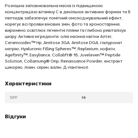
Розкішна заповнювальна маска із підвищеною
концентрацією вітаміну С в декількох активних формах та 8
пептидів забезпечує помітний омолоджувальний ефект,
корегує всі прояви вікових змін, фото та хроностаріння,
виражено освітлює пігментні плями та глибоко ревіталізує
шкіру. Активні інгредієнти: олія насіння квітки Алтеї,
Ceramosides™ Hp, Amitose 3GA, Amitose DGA, гіалуронат
натрію, Hyaluronic Filling Spheres™, Replexium, кофеїн,
Agefinity™, Easyliance, Collalift® 18, Juveleven™ Peptide
Solution, Collamung® Onp, Renaissance Powder, екстракт
цикорію, лізин, серин, валін, Д-пантенол.
Характеристики
SPF
Ні
Відгуки