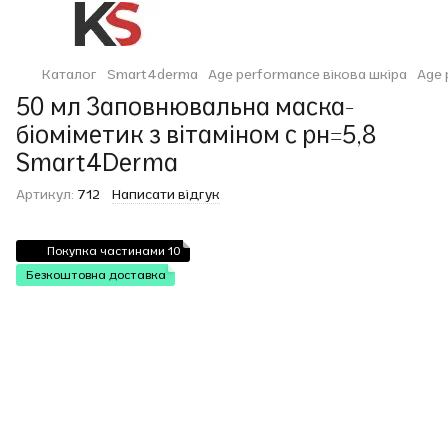
Каталог
Smart4derma
Age performance вікова шкіра
Age 
50 мл Заповнювальна маска-
біоміметик з вітаміном с рн=5,8
Smart4Derma
Артикул:
712
Написати відгук
Покупка частинами 10
Безкоштовна доставка