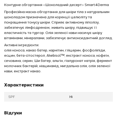
Контурне обгортання «Шоколадний десерт» Smart4Derma
Професійна маска-обгортання для шкіри тіла з натуральним
шоколадом призначена для корекції целюліту та
покращення тонусу шкіри. Сприяє активному ліполізу,
забезпечує лімфодренаж, живить шкіру, підвищує її
еластичність та тургор. Олія зеленої кави насичує шкіру
вітамінами, мінералами, забезпечує антиоксидантний догляд.
Активні інгредієнти:
олія кокоса, какао батер, карнітин, гліцерин, фосфоліпіди,
есцин, бета-сітостерол, Akebisol™, екстракт кокоса, кофеїн,
сечовина, серин, Ши батер, альгін, гіалуронат натрія, фермент
молочних бактерій, ніацинамід, мигдальна олія, олія зеленої
кави, екстракт какао.
Характеристики
SPF
Ні
Відгуки