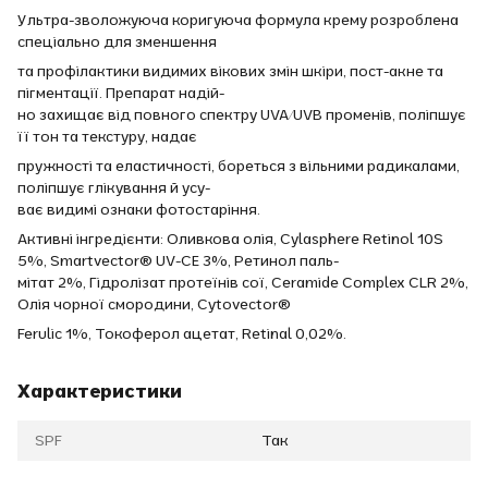
Ультра-зволожуюча коригуюча формула крему розроблена
спеціально для зменшення
та профілактики видимих вікових змін шкіри, пост-акне та
пігментації. Препарат надій-
но захищає від повного спектру UVA/UVB променів, поліпшує
її тон та текстуру, надає
пружності та еластичності, бореться з вільними радикалами,
поліпшує глікування й усу-
ває видимі ознаки фотостаріння.
Активні інгредієнти: Оливкова олія, Cylasphere Retinol 10S
5%, Smartvector® UV-CE 3%, Ретинол паль-
мітат 2%, Гідролізат протеїнів сої, Ceramide Complex CLR 2%,
Олія чорної смородини, Cytovector®
Ferulic 1%, Токоферол ацетат, Retinal 0,02%.
Характеристики
SPF
Так