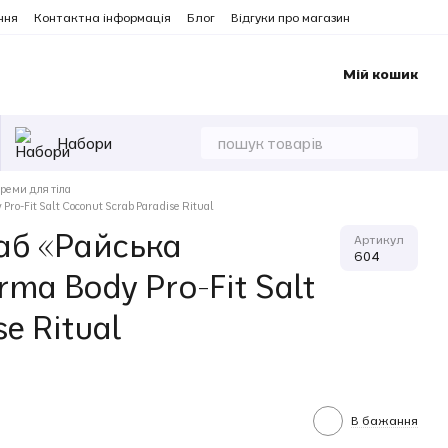
ння
Контактна інформація
Блог
Відгуки про магазин
Мій кошик
Набори
реми для тіла
o-Fit Salt Coconut Scrab Paradise Ritual
аб «Райська
Артикул
604
a Body Pro-Fit Salt
e Ritual
В бажання