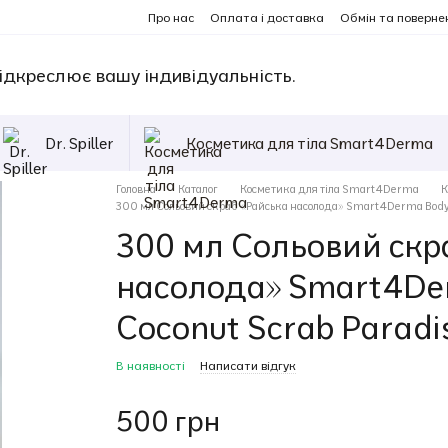
Про нас
Оплата і доставка
Обмін та поверне
ідкреслює вашу індивідуальність.
Dr. Spiller
Косметика для тіла Smart4Derma
Головна
Каталог
Косметика для тіла Smart4Derma
К
300 мл Сольовий скраб «Райська насолода» Smart4Derma Body Pr
300 мл Сольовий скр
насолода» Smart4Derm
Coconut Scrab Paradis
В наявності
Написати відгук
500 грн