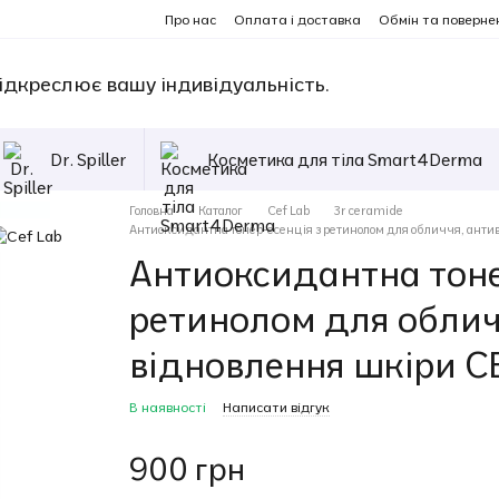
Про нас
Оплата і доставка
Обмін та поверне
ідкреслює вашу індивідуальність.
Dr. Spiller
Косметика для тіла Smart4Derma
Головна
Каталог
Cef Lab
3r ceramide
Антиоксидантна тонер-есенція з ретинолом для обличчя, анти
Антиоксидантна тоне
ретинолом для облич
відновлення шкіри C
В наявності
Написати відгук
900 грн