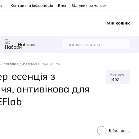
ння
Контактна інформація
Блог
Відгуки про магазин
Мій кошик
Набори
вікова для відновлення шкіри CEFlab
р-есенція з
Артикул
1402
чя, антивікова для
EFlab
В бажання