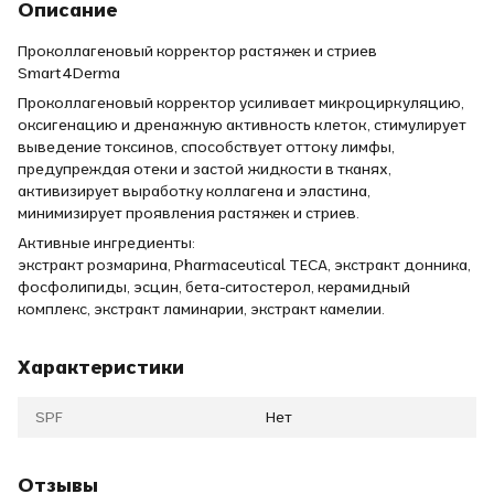
Описание
Проколлагеновый корректор растяжек и стриев
Smart4Derma
Проколлагеновый корректор усиливает микроциркуляцию,
оксигенацию и дренажную активность клеток, стимулирует
выведение токсинов, способствует оттоку лимфы,
предупреждая отеки и застой жидкости в тканях,
активизирует выработку коллагена и эластина,
минимизирует проявления растяжек и стриев.
Активные ингредиенты:
экстракт розмарина, Pharmaceutical TECA, экстракт донника,
фосфолипиды, эсцин, бета-ситостерол, керамидный
комплекс, экстракт ламинарии, экстракт камелии.
Характеристики
SPF
Нет
Отзывы