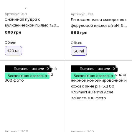
7
Артикул: 301
Артикул: 312
Энзимная пудра с
Липосомальная сыворотка с
вулканической пылью 120
феруловой кислотой рН=5,2
млSmart4Derma
Smart 4 Derma
600 грн
990 грн
Объем
Объем
120 мг
50 ml
Покупка частями 10
Покупка частями 10
Бесплатная доставка
Бесплатная доставка
Артикул: 308
Артикул: 300