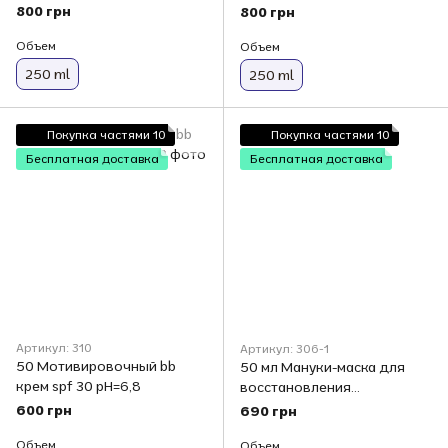
рн=4,2 Smart4Derma
рн=4,2 Smart4Derma
800 грн
800 грн
Объем
Объем
250 ml
250 ml
Покупка частями 10
Покупка частями 10
Бесплатная доставка
Бесплатная доставка
Артикул: 310
Артикул: 306-1
50 Мотивировочный bb
50 мл Мануки-маска для
крем spf 30 рН=6,8
восстановления
микробиому и
600 грн
690 грн
себорегуляции рН=6,0
Объем
Объем