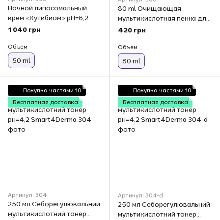
Ночной липосомальный
80 ml Очищающая
крем «Кутибиом» рН=6,2
мультикислотная пенка для
жирной комбинированной и
1 040 грн
420 грн
кожи с акне рН=5,2 80
Объем
млSmart4Derma Acne
Объем
Balance
50 ml
80 ml
Покупка частями 10
Покупка частями 10
Бесплатная доставка
Бесплатная доставка
Артикул: 304
Артикул: 304-d
250 мл Себорегулювальний
250 мл Себорегулювальний
мультикислотний тонер
мультикислотний тонер