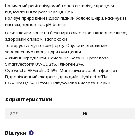
Насичений ревіталізуючий тонер активізує процеси
відновлення та регенерації, нор-
малізує природний гідроліпідний баланс шкіри, насичує її
киснем, відновлює рН-баланс.
Освіжаючий тонік на безспиртовій основі наповнює шкіру
здоровим сяйвом, заспокоює
та дарує відчуття комфорту. Служить ідеальним
завершенням процедури очищення.
Активні інгредієнти: Сечовина, Бетаїн, Трегалоза,
Smartvector® UV-CE 2%, Глікоген 2%,
Cytovector® Ferulic 0,5%, Магнезіум аскорбіл фосфат,
Гідролізований екстракт дріжджів, HyafactorTM-
PGA-HM 0,5%, Ектоін, Гіалуронова кислота, Серин.
Характеристики
SPF
Ні
Відгуки
1