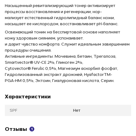
Насыщенный ревитализирующий тонер активизирует
процессы восстановления и регенерации, нор-
мализует естественный гидролипидный баланс кожи,
насыщает ее кислородом, восстанавливает рН-баланс.
Освежающий тоник на бесспиртовой основе наполняет
кожу здоровым сиянием, успокаивает.
и дарит чувство комфорта. Служит идеальным завершением
процедуры очищения.
Активные ингредиенты: Мочевина, Бетаин, Трегалоза,
Smartvector® UV-CE 2%, Гликоген 2%,
Cytovector® Ferulic 0,5%, Магнезиум аскорбил фосфат,
Гидролизованный экстракт дрожжей, HyafactorTM-
PGA-HM 0,5%, Эктоин, Гиалуроновая кислота, Серин.
Характеристики
SPF
Нет
Отзывы
1