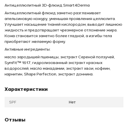
Антицеллюлитный 3D-флюид Smart4Derma
Антицеллюлитный флюид заметно разглаживает
апельсиновую кожуру, уменьшая проявления целлюлита.
Улучшает насыщение тканей кислородом, выводит лишнюю
жидкость и предотвращает чрезмерное отложение жира.
Кожа становится заметно более гладкой, а изгибы тела
приобретают желаемую форму.
Активные ингредиенты:
масло зародышей пшеницы, экстракт Сереной ползучей,
SymFit™ 1617, гидролизованный экстракт красных
водорослей, масло макадамии, экстракт хвои, кофеин,
карнитин, Shape Perfection, экстракт донника.
Характеристики
SPF
Нет
Отзывы