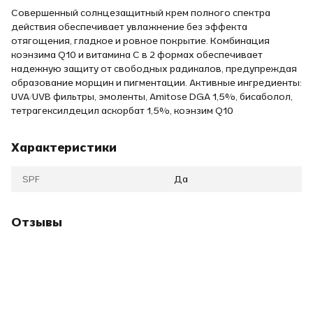
Совершенный солнцезащитный крем полного спектра
действия обеспечивает увлажнение без эффекта
отягощения, гладкое и ровное покрытие. Комбинация
коэнзима Q10 и витамина С в 2 формах обеспечивает
надежную защиту от свободных радикалов, предупреждая
образование морщин и пигментации. Активные ингредиенты:
UVA/UVB фильтры, эмоленты, Amitose DGA 1,5%, бисаболол,
тетрагексилдецил аскорбат 1,5%, коэнзим Q10
Характеристики
SPF
Да
Отзывы