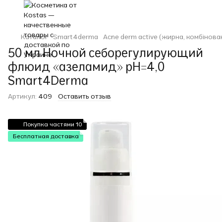
Каталог
Smart4derma
Acne derm active (жирна, комбінован
50 мл Ночной себорегулирующий
флюид «азеламид» рН=4,0
Smart4Derma
Артикул:
409
Оставить отзыв
Покупка частями 10
Бесплатная доставка