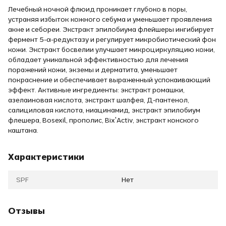
Лечебный ночной флюид проникает глубоко в поры,
устраняя избыток кожного себума и уменьшает проявления
акне и себореи. Экстракт эпилобиума флейшеры ингибирует
фермент 5-α-редуктазу и регулирует микробиотический фон
кожи. Экстракт босвелии улучшает микроциркуляцию кожи,
обладает уникальной эффективностью для лечения
поражений кожи, экземы и дерматита, уменьшает
покраснение и обеспечивает выраженный успокаивающий
эффект. Активные ингредиенты: экстракт ромашки,
азелаиновая кислота, экстракт шалфея, Д-пантенол,
салициловая кислота, ниацинамид, экстракт эпилобиум
флешера, Bosexil, прополис, Bix'Activ, экстракт конского
каштана.
Характеристики
SPF
Нет
Отзывы