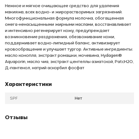
Нежное и мягкое очищающее средство для удаления
макияжа, всех водно- и жирорастворимых загрязнений.
Многофункциональная формула молочка, обогащенная
омега-ненасыщенными жирными маслами, восстанавливает
и интенсивно регенерирует кожу, предупреждает
возникновение раздражения, обезвоживание кожи,
поддерживает водно-липидный баланс, активизирует
кровообращение и улучшает тургор. Активные ингредиенты:
масло конопля, экстракт ромашки, мочевина, Hydagen®
Aquaporin, масло чиа, экстракт центеллы азиатской, PatcH2O,
Д-пантенол, натрий аскорбил фосфат
Характеристики
SPF
Нет
Отзывы