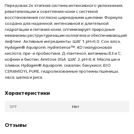
Передовая 2х этапная система интенсивного увлажнения,
ревитализации и осветления кожи с системой
восстановления согласно циркадными циклами. Формула
создана для надежной, интенсивной и длительной
гидратации и питания кожи, оптимизирует природные
механизмы реструктуризации коллагена и обеспечивающий
лифтинг. Активные ингредиенты: ШАГ 1, рН=6,0. Сок алоэ,
Hydagen® Aquaporin, Hydrintense™, 4D гиалуроновая
кислота, пре- и пробиотики, Д-пантенол, витамины В3 и С,
кофеин и биотин, Amitose 3GA. ШАГ 2, рН=6,4. Масла ши и
оливки, Hydagen® Aquaporin, сквалан, бакухиол, BIO
CERAMIDYL PURE, гидролизованные протеины пшеницы,
овса, шелка и риса.
Характеристики
SPF
Нет
Отзывы